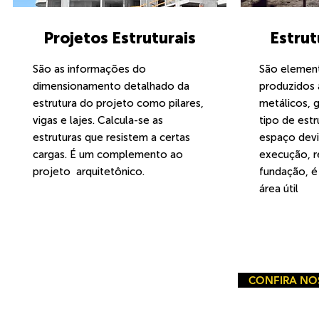
Projetos Estruturais
Estrut
São as informações do
São element
dimensionamento detalhado da
produzidos a
estrutura do projeto como pilares,
metálicos, 
vigas e lajes. Calcula-se as
tipo de est
estruturas que resistem a certas
espaço devi
cargas. É um complemento ao
execução, r
projeto arquitetônico.
fundação, é 
área útil
CONFIRA NO